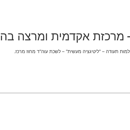
פרסומים וכנסים
צרו קשר
 – מרכזת אקדמית ומרצה ב
ות תעודה – "ליטיגציה מעשית" – לשכת עוה"ד מחוז מרכז.